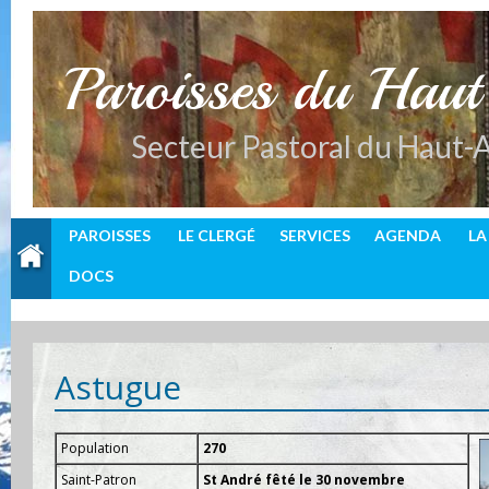
P
aroisses du Hau
Secteur Pastoral du Haut-
PAROISSES
LE CLERGÉ
SERVICES
AGENDA
LA
DOCS
Astugue
Population
270
Saint-Patron
St André fêté le 30 novembre